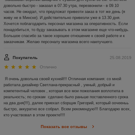
довольно быстро - заказал в 07.30 утра, перезвонили - в 09.10 
часов. Не ожидал, что предложат привезти заказ в тот же день (я 
живу не в Минске). И действительно привезли уже в 13.30 дня. 
Хочется поблагодарить персонал магазина за оперативность. Если 
понадобиться, то буду заказывать в этом магазине еще что-нибудь.  
Большое спасибо за такое хорошее отношение к своей работе и к 
заказчикам. Желаю персоналу магазина всего наилучшего.
Покупатель
25.08.2019
Отлично
Я очень довольна своей кухней!!! Отличная компания: со мной 
работала дизайнер Светлана-прекрасный , умный, добрый и 
компетентный человек , которая все мои пожелания воплотила в 
реальность; по срокам  сделано было раньше поставленного срока 
на два дня(!!!), далее приехал сборщик Григорий, который оочееньь 
быстро, аккуратно все собрал. Всем рекомендую!!! Благодарю всех, 
кто участвовал в этом проекте!!!!
Показать все отзывы