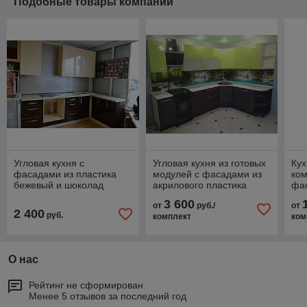
Подобные товары компании
Угловая кухня с
Угловая кухня из готовых
Кух
фасадами из пластика
модулей с фасадами из
ко
бежевый и шоколад
акрилового пластика
фас
фл
3 600
от
руб./
от
сл
2 400
руб.
комплект
ком
О нас
Рейтинг не сформирован
Менее 5 отзывов за последний год