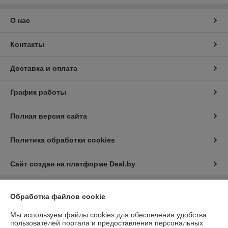
О нас
Контакты
Доставка и оплата
График работы
Полная версия сайта
Политика обработки cookies
Сайт создан на платформе Deal.by
Обработка файлов cookie
Информация для покупателя
Индивидуальный предприниматель:
ИП Недобега П.Н.
Мы используем файлы cookies для обеспечения удобства
Минская обл., Минский р-н,
пользователей портала и предоставления персональных